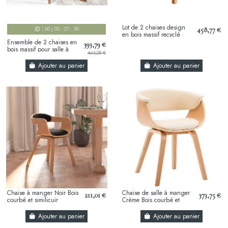
Lot de 2 chaises design
458,77 €
00
J
02
:
27
:
49
en bois massif recyclé
Ensemble de 2 chaises en
393,79 €
bois massif pour salle à
463,28 €
manger
Ajouter au panier
Ajouter au panier
Chaise à manger Noir Bois
Chaise de salle à manger
211,01 €
373,75 €
courbé et similicuir
Crème Bois courbé et
similicuir
Ajouter au panier
Ajouter au panier