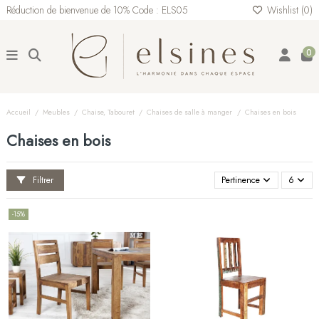
Réduction de bienvenue de 10% Code : ELS05
Wishlist (
0
)
0
Accueil
Meubles
Chaise, Tabouret
Chaises de salle à manger
Chaises en bois
Chaises en bois
Filtrer
Pertinence
6
-15%