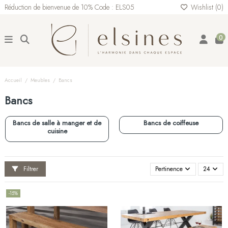
Réduction de bienvenue de 10% Code : ELS05
Wishlist (
0
)
0
Accueil
Meubles
Bancs
Bancs
Bancs de salle à manger et de
Bancs de coiffeuse
cuisine
Filtrer
Pertinence
24
-15%