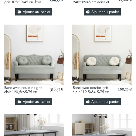
gris 105x30x45 cm bois
248x32x45 cm acier et
massif de pin
similicuir
Ajouter au panier
Ajouter au panier
Banc avec coussins gris
Banc avec dossier gris
316,51 €
288,19 €
clair 120,5x65x75 cm
clair 119,5x64,5x75 cm
velours
velours
Ajouter au panier
Ajouter au panier