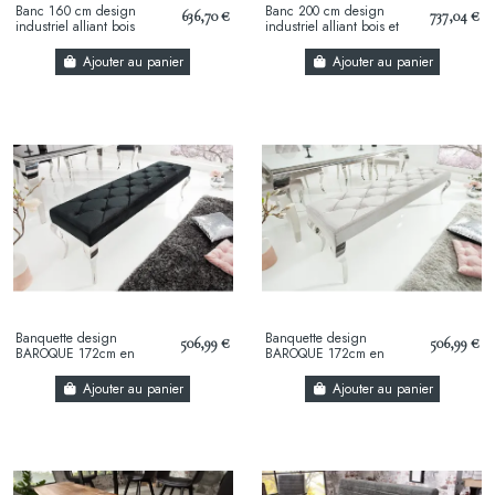
Banc 160 cm design
Banc 200 cm design
636,70 €
737,04 €
industriel alliant bois
industriel alliant bois et
d'accacia massif et métal
métal
Ajouter au panier
Ajouter au panier
Banquette design
Banquette design
506,99 €
506,99 €
BAROQUE 172cm en
BAROQUE 172cm en
velours noir et acier
velours et acier inoxydable
inoxydable
Ajouter au panier
Ajouter au panier