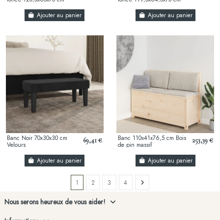
velours
velours
Ajouter au panier
Ajouter au panier
Banc Noir 70x30x30 cm
Banc 110x41x76,5 cm Bois
69,41 €
253,39 €
Velours
de pin massif
Ajouter au panier
Ajouter au panier
1
2
3
4
Nous serons heureux de vous aider!