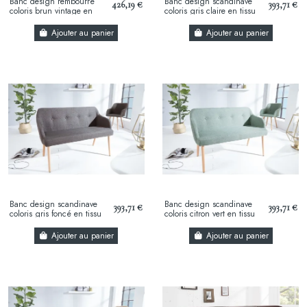
Banc design rembourré
Banc design scandinave
426,19 €
393,71 €
coloris brun vintage en
coloris gris claire en tissu
mircofibre avec piétement
avec pieds en bois massif
en métal
Ajouter au panier
Ajouter au panier
Banc design scandinave
Banc design scandinave
393,71 €
393,71 €
coloris gris foncé en tissu
coloris citron vert en tissu
avec pieds en bois massif
avec pieds en bois massif
Ajouter au panier
Ajouter au panier