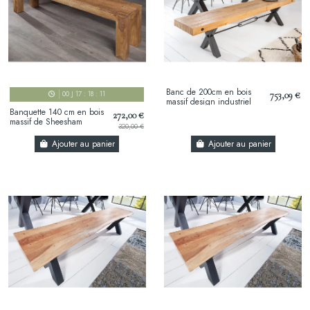
Banc de 200cm en bois
753,09 €
00
J
17
:
18
:
10
massif design industriel
Banquette 140 cm en bois
272,00 €
massif de Sheesham
320,00 €
(Palissandre) naturel –
banc design bois...
Ajouter au panier
Ajouter au panier