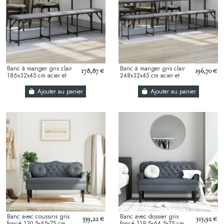
Banc à manger gris clair
Banc à manger gris clair
178,87 €
196,70 €
186x32x45 cm acier et
248x32x45 cm acier et
tissu
tissu
Ajouter au panier
Ajouter au panier
Banc avec coussins gris
Banc avec dossier gris
339,22 €
313,92 €
foncé 120,5x65x75 cm
foncé 119,5x64,5x75 cm