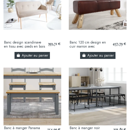
Banc design scandinave
Banc 120 cm design en
393,71 €
457,79 €
en tissu avec pieds en bois
cuir marron avec
massif
piètement en bois massif
Ajouter au panier
Ajouter au panier
Banc à manger Panama
Banc à manger noir
154,99 €
203,81 €