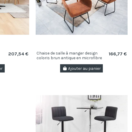
à
Chaise de salle à manger design
207,54 €
166,77 €
coloris brun antique en microfibre
er
Ajouter au panier