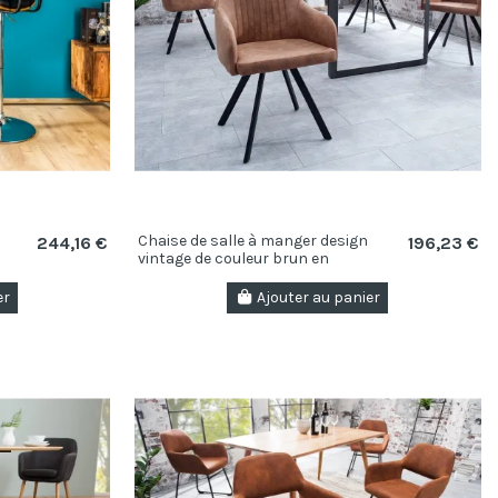
Chaise de salle à manger design
244,16 €
196,23 €
vintage de couleur brun en
microfibre
er
Ajouter au panier