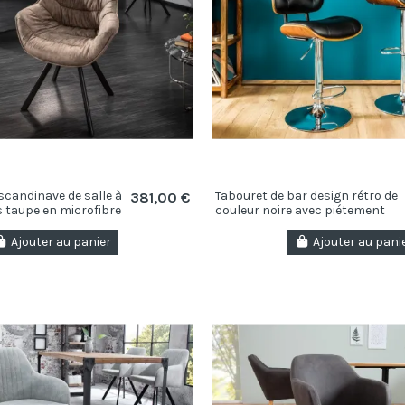
scandinave de salle à
Tabouret de bar design rétro de
381,00 €
 taupe en microfibre
couleur noire avec piétement
..
réglable
Ajouter au panier
Ajouter au pani