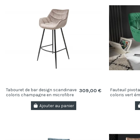
Tabouret de bar design scandinave
Fauteuil pivot
309,00 €
coloris champagne en microfibre
coloris vert é
microfibre ave
Ajouter au panier