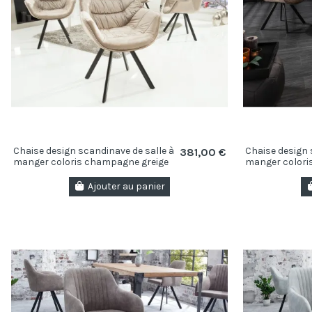
Chaise design scandinave de salle à
Chaise design 
381,00 €
manger coloris champagne greige
manger coloris
en microfibre avec...
avec piétement.
Ajouter au panier