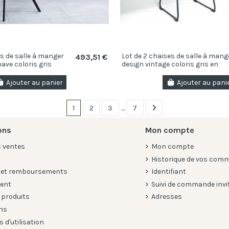
es de salle à manger
Lot de 2 chaises de salle à mang
493,51 €
ave coloris gris
design vintage coloris gris en
fibre
microfibre
Ajouter au panier
Ajouter au pani
1
2
3
…
7
ons
Mon compte
s ventes
Mon compte
Historique de vos com
 et remboursements
Identifiant
ient
Suivi de commande invi
 produits
Adresses
ns
 d'utilisation