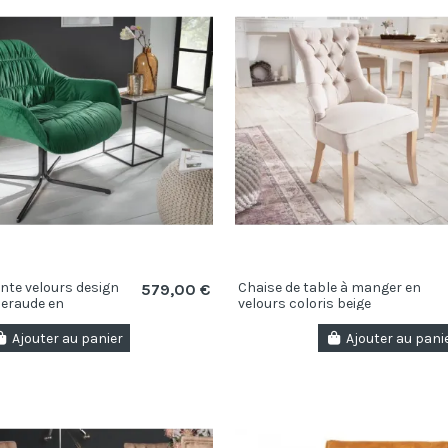
ante velours design
Chaise de table à manger en
579,00 €
meraude en
velours coloris beige
c accoudoirs
Ajouter au panier
Ajouter au pani