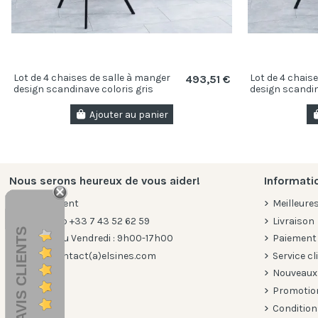
Lot de 4 chaises de salle à manger
Lot de 4 chais
493,51 €
design scandinave coloris gris
design scandin
claire en microfibre
taupe en micro
Ajouter au panier
Nous serons heureux de vous aider!
Informati
Service client
Meilleure
WhatsApp +33 7 43 52 62 59
Livraison
AVIS CLIENTS
Du lundi au Vendredi : 9h00-17h00
Paiement
E-mail: contact(a)elsines.com
Service cl
Nouveaux
Promotio
Conditions