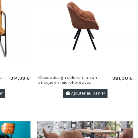
s
Chaise design coloris marron
314,39 €
381,00 €
antique en microfibre avec
piétement en métal
er
Ajouter au panier