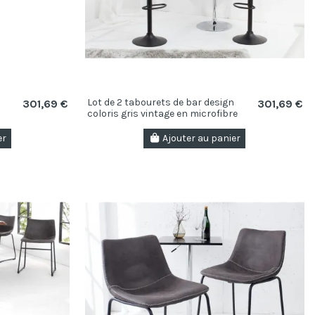
Lot de 2 tabourets de bar design
301,69 €
301,69 €
coloris gris vintage en microfibre
er
Ajouter au panier