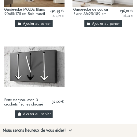
Garde-robe MOLDE Blanc
Garde-robe de couloir
430,49 €
136,01 €
90x55x175 cm Bois massif
Blanc 55x25x189 cm
573,98 €
181,34 €
de pin
Aggloméré
Ajouter au panier
Ajouter au panier
Porte-manteau avec 3
32,00 €
crochets flèches chromé
Ajouter au panier
Nous serons heureux de vous aider!