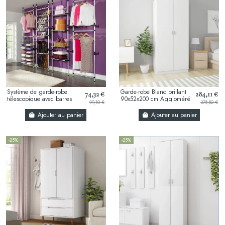
Système de garde-robe
Garde-robe Blanc brillant
74,32 €
284,11 €
télescopique avec barres
90x52x200 cm Aggloméré
99,10 €
378,82 €
Aluminium
Ajouter au panier
Ajouter au panier
-25%
-25%