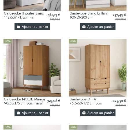
Garde-robe 3 portes Blanc
Garde-robe Blanc brillant
561,19 €
257,45 €
118x50x171,5cm Pin
100x50x200 cm
748,25 €
343,27 €
Assortiment Panama
Aggloméré
Ajouter au panier
Ajouter au panier
-25%
-25%
Garde-robe MOLDE Marron
Garde-robe OTTA
329,08 €
425,52 €
90x55x175 cm Bois massif
76,5x53x172 cm Bois
438,77 €
567,36 €
de pin
massif de pin
Ajouter au panier
Ajouter au panier
-25%
-25%