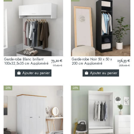
Garde-robe Blanc brillant
Garde-robe Noir 50 x 50 x
73,10 €
156,33 €
100x32,5x35 cm Aggloméré
200 cm Aggloméré
97,46 €
208,44 €
Ajouter au panier
Ajouter au panier
-25%
-25%