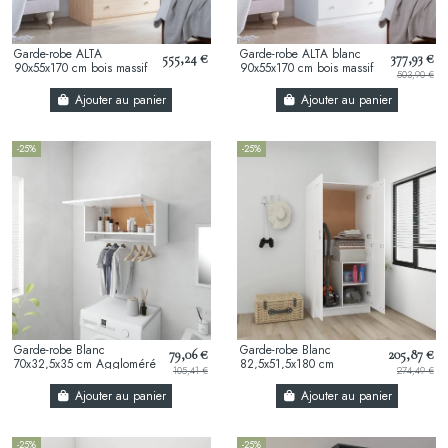
Garde-robe ALTA
Garde-robe ALTA blanc
555,24 €
377,93 €
90x55x170 cm bois massif
90x55x170 cm bois massif
503,90 €
de pin
de pin
Ajouter au panier
Ajouter au panier
-25%
-25%
Garde-robe Blanc
Garde-robe Blanc
79,06 €
205,87 €
70x32,5x35 cm Aggloméré
82,5x51,5x180 cm
105,41 €
274,49 €
Aggloméré
Ajouter au panier
Ajouter au panier
-25%
-25%