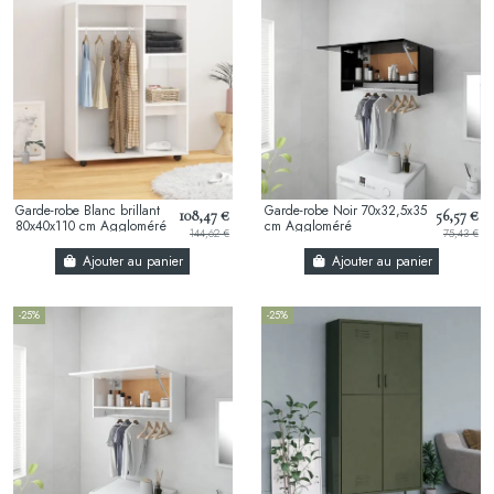
Garde-robe Blanc brillant
Garde-robe Noir 70x32,5x35
108,47 €
56,57 €
80x40x110 cm Aggloméré
cm Aggloméré
144,62 €
75,43 €
Ajouter au panier
Ajouter au panier
-25%
-25%