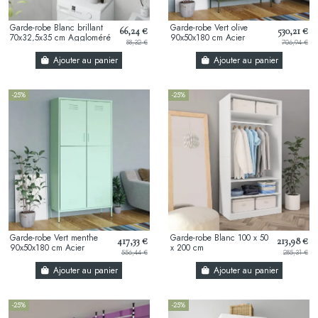
Garde-robe Blanc brillant
Garde-robe Vert olive
66,24 €
530,21 €
70x32,5x35 cm Aggloméré
90x50x180 cm Acier
88,32 €
706,94 €
Ajouter au panier
Ajouter au panier
-25%
-25%
Garde-robe Vert menthe
Garde-robe Blanc 100 x 50
417,33 €
213,98 €
90x50x180 cm Acier
x 200 cm
556,44 €
285,31 €
Ajouter au panier
Ajouter au panier
-25%
-25%