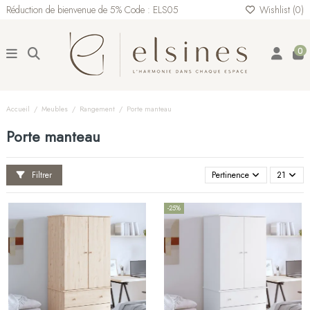
Réduction de bienvenue de 5% Code : ELS05
Wishlist (
0
)
0
Accueil
Meubles
Rangement
Porte manteau
Porte manteau
Filtrer
Pertinence
21
-25%