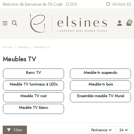
Réduction de bienvenue de 5% Code : ELS05
Wishlist (
0
)
0
Accueil
Meubles
Meubles TV
Meubles TV
Banc TV
Meuble tv suspendu
Meuble TV lumineux à LEDs
Meuble tv bois
Meuble TV noir
Ensemble meuble TV Mural
Meuble TV blanc
Filtrer
Pertinence
24