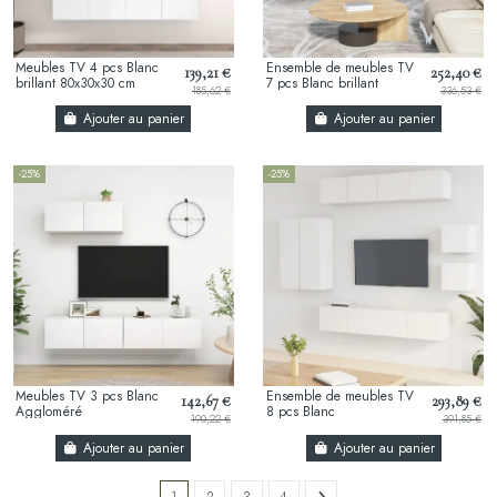
Meubles TV 4 pcs Blanc
Ensemble de meubles TV
139,21 €
252,40 €
brillant 80x30x30 cm
7 pcs Blanc brillant
185,62 €
336,53 €
Ajouter au panier
Ajouter au panier
-25%
-25%
Meubles TV 3 pcs Blanc
Ensemble de meubles TV
142,67 €
293,89 €
Aggloméré
8 pcs Blanc
190,22 €
391,85 €
Ajouter au panier
Ajouter au panier