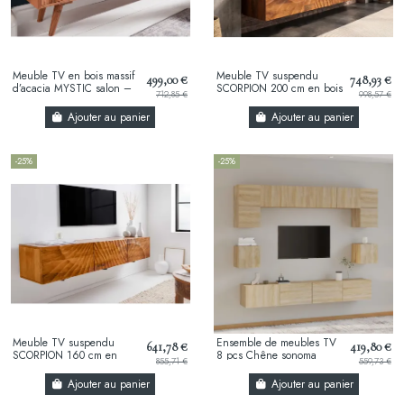
Meuble TV en bois massif
Meuble TV suspendu
499,00 €
748,93 €
d’acacia MYSTIC salon –
SCORPION 200 cm en bois
712,85 €
998,57 €
140 cm, finition naturelle
massif de manguier brun
avec...
– Design artisanal...
Ajouter au panier
Ajouter au panier
-25%
-25%
Meuble TV suspendu
Ensemble de meubles TV
641,78 €
419,80 €
SCORPION 160 cm en
8 pcs Chêne sonoma
855,71 €
559,73 €
bois massif de manguier
brun – Design artisanal...
Ajouter au panier
Ajouter au panier