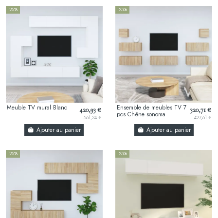
-25%
-25%
Meuble TV mural Blanc
Ensemble de meubles TV 7
420,93 €
320,71 €
pcs Chêne sonoma
561,24 €
427,61 €
Ajouter au panier
Ajouter au panier
-25%
-25%