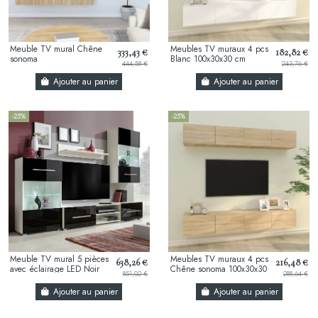
Meuble TV mural Chêne
Meubles TV muraux 4 pcs
333,43 €
182,82 €
sonoma
Blanc 100x30x30 cm
444,58 €
243,76 €
Ajouter au panier
Ajouter au panier
-25%
-25%
Meuble TV mural 5 pièces
Meubles TV muraux 4 pcs
638,26 €
216,48 €
avec éclairage LED Noir
Chêne sonoma 100x30x30
851,02 €
288,64 €
cm
Ajouter au panier
Ajouter au panier