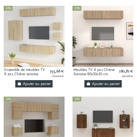
-25%
-25%
Ensemble de meubles TV
Meubles TV 4 pcs Chêne
355,68 €
180,81 €
8 pcs Chêne sonoma
Sonoma 80x30x30 cm
474,24 €
241,08 €
Ajouter au panier
Ajouter au panier
-25%
-25%