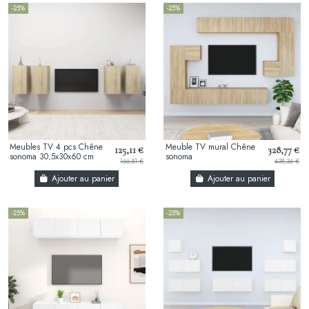
-25%
-25%
Meubles TV 4 pcs Chêne
Meuble TV mural Chêne
125,11 €
328,77 €
sonoma 30,5x30x60 cm
sonoma
166,81 €
438,36 €
Aggloméré
Ajouter au panier
Ajouter au panier
-25%
-25%