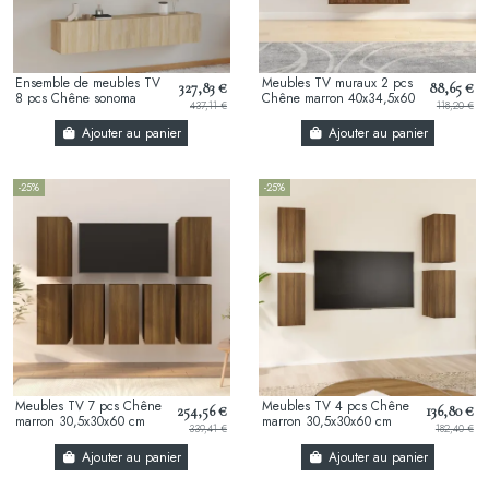
Ensemble de meubles TV
Meubles TV muraux 2 pcs
327,83 €
88,65 €
8 pcs Chêne sonoma
Chêne marron 40x34,5x60
437,11 €
118,20 €
cm
Ajouter au panier
Ajouter au panier
-25%
-25%
Meubles TV 7 pcs Chêne
Meubles TV 4 pcs Chêne
254,56 €
136,80 €
marron 30,5x30x60 cm
marron 30,5x30x60 cm
339,41 €
182,40 €
Ajouter au panier
Ajouter au panier