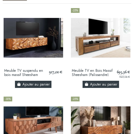
-25%
Meuble TV suspendu en
Meuble TV en Bois Massif
917,00 €
695,36 €
bois massif Sheesham
Sheesham (Palissandre)
927,14 €
(Palissandre) 160 cm –
170 cm — 3 Tiroirs &
design 3D artisanal &...
Niche, Coloris...
Ajouter au panier
Ajouter au panier
-30%
-25%