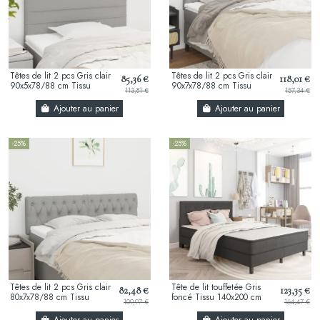
Têtes de lit 2 pcs Gris clair
Têtes de lit 2 pcs Gris clair
85,36 €
118,01 €
90x5x78/88 cm Tissu
90x7x78/88 cm Tissu
113,81 €
157,34 €
Ajouter au panier
Ajouter au panier
-25%
-25%
Têtes de lit 2 pcs Gris clair
Tête de lit touffetée Gris
82,48 €
123,35 €
80x7x78/88 cm Tissu
foncé Tissu 140x200 cm
109,97 €
164,47 €