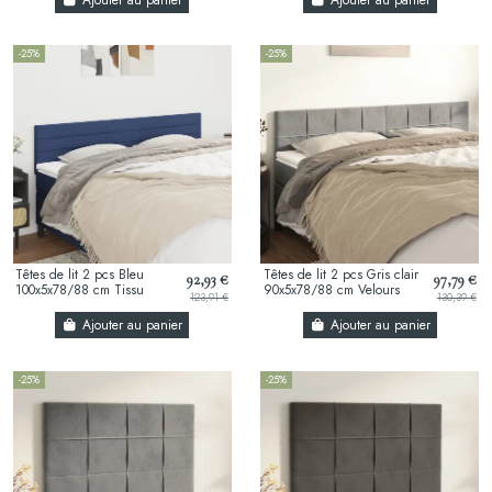
Ajouter au panier
Ajouter au panier
-25%
-25%
Têtes de lit 2 pcs Bleu
Têtes de lit 2 pcs Gris clair
92,93 €
97,79 €
100x5x78/88 cm Tissu
90x5x78/88 cm Velours
123,91 €
130,39 €
Ajouter au panier
Ajouter au panier
-25%
-25%