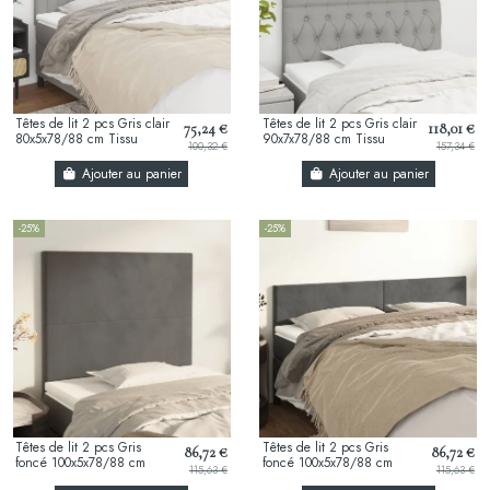
Têtes de lit 2 pcs Gris clair
Têtes de lit 2 pcs Gris clair
75,24 €
118,01 €
80x5x78/88 cm Tissu
90x7x78/88 cm Tissu
100,32 €
157,34 €
Ajouter au panier
Ajouter au panier
-25%
-25%
Têtes de lit 2 pcs Gris
Têtes de lit 2 pcs Gris
86,72 €
86,72 €
foncé 100x5x78/88 cm
foncé 100x5x78/88 cm
115,63 €
115,63 €
Velours
Velours