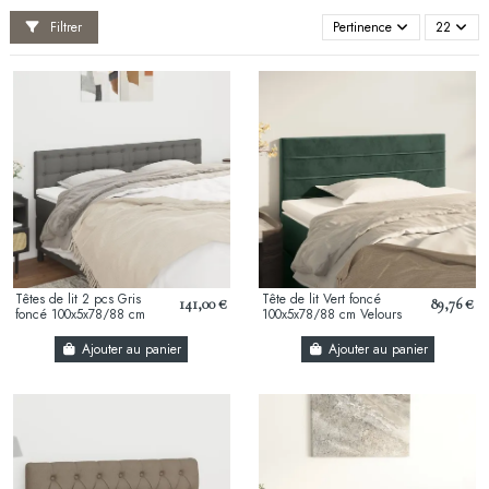
Filtrer
Pertinence
22
Têtes de lit 2 pcs Gris
Tête de lit Vert foncé
141,00 €
89,76 €
foncé 100x5x78/88 cm
100x5x78/88 cm Velours
Tissu
Ajouter au panier
Ajouter au panier