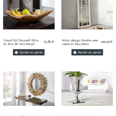
Grand Bol Décoratif 60cm
Miroir design Fenêtre avec
71,87 €
320,23 €
en Bois de Teck Massif -
cadre en bois blanc
Centre de Table Artisanal
Ajouter au panier
Ajouter au panier