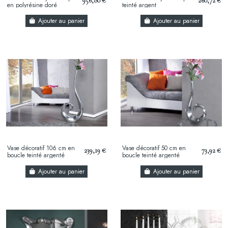
956,80 €
260,72 €
en polyrésine doré
teinté argent
Ajouter au panier
Ajouter au panier
Vase décoratif 106 cm en
Vase décoratif 50 cm en
239,19 €
73,92 €
boucle teinté argenté
boucle teinté argenté
Ajouter au panier
Ajouter au panier