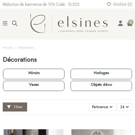
Réduction de bienvenue de 10% Code : ELS05
Wishlist (
0
)
0
Accueil
Décorations
Décorations
Miroirs
Horloges
Vases
Objets déco
Filtrer
Pertinence
24