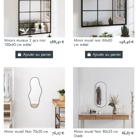
Miroirs muraux 2 pcs noir
Miroir mural noir 60x60
288,41 €
148,46 €
100x60 cm métal
cm métal
Ajouter au panier
Ajouter au panier
Miroir mural Noir 70x30 cm
Miroir mural Noir 80x35 cm
76,27 €
66,67 €
Ovale