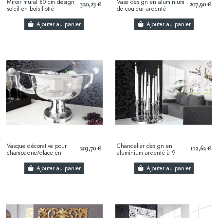
Miroir mural 80 cm design
Vase design en aluminium
320,23 €
207,90 €
soleil en bois flotté
de couleur argenté
Ajouter au panier
Ajouter au panier
Vasque décorative pour
Chandelier design en
203,70 €
112,62 €
champagne/glace en
aluminium argenté à 9
aluminium argenté
branches
Ajouter au panier
Ajouter au panier