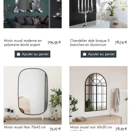
Miroir mural moderne en
Chandelier style broque 5
709,59 €
78,74 €
polyresine teinté argent
branches en aluminium
argenté
Ajouter au panier
Ajouter au panier
Miroir mural Noir 70x45 cm
Miroir mural noir 60x30 cm
73,27 €
78,19 €