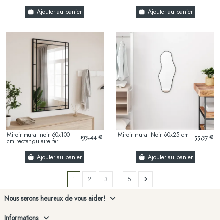
Ajouter au panier
Ajouter au panier
Miroir mural noir 60x100
Miroir mural Noir 60x25 cm
193,44 €
55,37 €
cm rectangulaire fer
Ajouter au panier
Ajouter au panier
1
2
3
…
5
Nous serons heureux de vous aider!
Informations