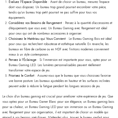
Évaluez l'Espace Disponible
: Avant de choisir un bureau, mesurez l'espace
dont vous disposez. Un bureau trop grand pourrait encombrer votre pièce,
tandis qu'un bureau trop petit pourrait ne pas suffire pour tous vos
équipements.
Considérez vos Besoins de Rangement
: Pensez à la quantité d'accessoires et
d'équipements que vous avez. Un Bureau Gaming avec Rangement est idéal
pour ceux qui ont de nombreux accessoires à organiser.
Choisissez le Matériau qui Vous Convient
: Le Bureau Gaming Bois est idéal
pour ceux qui recherchent robustesse et esthétique naturelle. En revanche, les
bureaux en fibre de carbone ou en MDF avec finitions modernes conviennent
mieux à un style contemporain.
Pensez à l'Éclairage
: Si l'immersion est importante pour vous, optez pour un
Bureau Gaming LED. Les lumières personnalisables peuvent réellement
transformer votre espace de jeu.
Priorisez le Confort
: Assurez-vous que le bureau que vous choisissez favorise
une bonne posture. Les bureaux ajustables en hauteur et les surfaces inclinées
peuvent aider à réduire la fatigue pendant les longues sessions de jeu.
Le choix d'un bureau gaming est crucial pour améliorer votre expérience de jeu. Que
vous optiez pour un Bureau Gamer Blanc pour son élégance, un Bureau gaming bois
pour sa chaleur, un Bureau Gaming LED pour son immersion ou un Bureau Gaming
avec Rangement pour son organisation, il est important de choisir un modèle qui
répond à vos besoins spécifiques. N'attendez plus, trouvez le bureau parfait pour