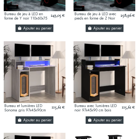
Bureau de jeu à LED en
Bureau de jeu à LED avec
243,05 €
258,96 €
forme de Y noir 110x60x75
pieds en forme de Z Noir
cm
90x60x75 cm
Ajouter au panier
Ajouter au panier
Bureau et lumières LED
Bureau avec lumières LED
115,61 €
115,61 €
Sonoma gris 97x45x90cm
noir 97x45x90 cm bois
d'ingénierie
Ajouter au panier
Ajouter au panier