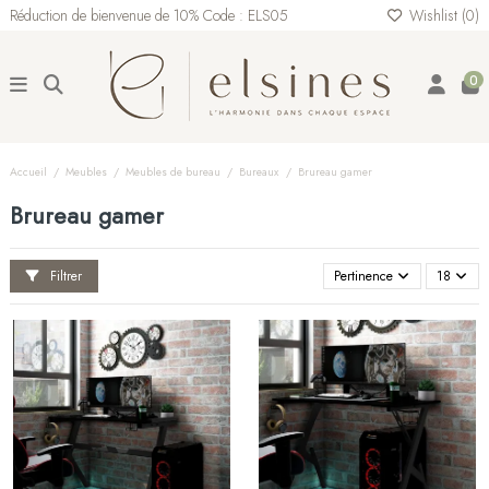
Réduction de bienvenue de 10% Code : ELS05
Wishlist (
0
)
0
Accueil
Meubles
Meubles de bureau
Bureaux
Brureau gamer
Brureau gamer
Filtrer
Pertinence
18