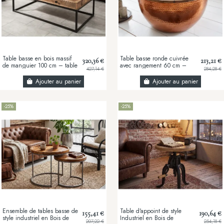
Table basse en bois massif
Table basse ronde cuivrée
320,36 €
213,21 €
de manguier 100 cm – table
avec rangement 60 cm –
427,14 €
284,28 €
basse industrielle avec
Table basse design artisanal
tiroirs...
bois de...
Ajouter au panier
Ajouter au panier
-25%
-25%
Ensemble de tables basse de
Table d'appoint de style
155,41 €
190,64 €
style industriel en Bois de
Industriel en Bois de
207,22 €
254,18 €