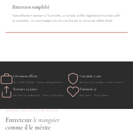
Entretien simplifié
Naturellement résistant à l'humidité, un simple chiffon légèrement humide suffit
au quotidien. Un nourrissage à la cire une fois par an ravive ses reflets dorés.
Livraison offerte
Garantie 2 ans
Dès 100€ d'achat · France métropolitaine
Sur tous nos meubles en bois massif
Retours 14 jours
Paiement 3×
Satisfait ou remboursé · Sans justification
Sans frais · Avec Klarna
PRENDRE SOIN DE VOTRE MEUBLE
Entretenir
le manguier
comme il le mérite