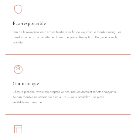
Éco-responsable
Issu de la revalorisation d'arbres fruitiers en fin de vie, chaque meuble manguier
transforme ce qui aurait été perdu en une pièce d'exception. Un geste pour la
planète.
Grain unique
Chaque planche révèle ses propres veines, nœuds dorés et reflets chatoyants.
Aucun meuble ne ressemble à un autre — vous possédez une pièce
véritablement unique.