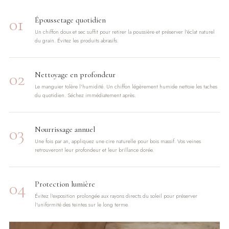
01
Époussetage quotidien
Un chiffon doux et sec suffit pour retirer la poussière et préserver l'éclat naturel
du grain. Évitez les produits abrasifs.
02
Nettoyage en profondeur
Le manguier tolère l'humidité. Un chiffon légèrement humide nettoie les taches
du quotidien. Séchez immédiatement après.
03
Nourrissage annuel
Une fois par an, appliquez une cire naturelle pour bois massif. Vos veines
retrouveront leur profondeur et leur brillance dorée.
04
Protection lumière
Évitez l'exposition prolongée aux rayons directs du soleil pour préserver
l'uniformité des teintes sur le long terme.