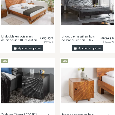
Lit double en bois massif
Lit double massif en bois
1 205,25 €
1 205,25 €
de manguier 180 x 200 cm
de manguier noir 180 x
1 607,00 €
1 607,00 €
– Sculpté à la main,
200 cm – Design sculpté
finition brune...
artisanal et...
Ajouter au panier
Ajouter au panier
-25%
-25%
Table de Chevet SCORPION
Table de chevet en bois