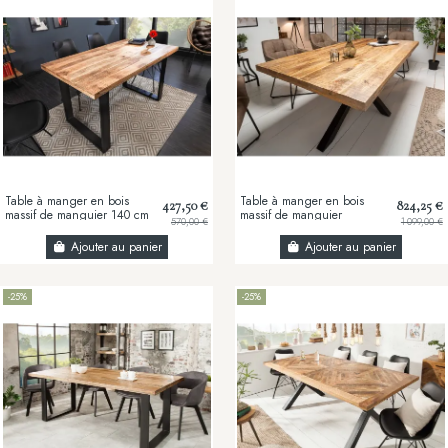
Table à manger en bois
Table à manger en bois
427,50 €
824,25 €
massif de manguier 140 cm
massif de manguier
570,00 €
1 099,00 €
– Table à manger design
160/180/200 cm – avec
bois massif...
pied Mikado métal noir
Ajouter au panier
Ajouter au panier
-25%
-25%