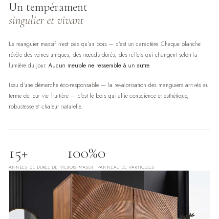
Un tempérament
singulier et vivant
Le manguier massif n'est pas qu'un bois — c'est un caractère. Chaque planche
révèle des veines uniques, des nœuds dorés, des reflets qui changent selon la
lumière du jour.
Aucun meuble ne ressemble à un autre.
Issu d'une démarche éco-responsable — la revalorisation des manguiers arrivés au
terme de leur vie fruitière — c'est le bois qui allie conscience et esthétique,
robustesse et chaleur naturelle.
15+
100%
0
ANNÉES DE DURÉE DE VIE
BOIS MASSIF
PANNEAU DE PARTICULES