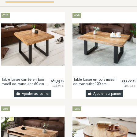
-25%
-25%
Table basse carrée en bois
Table basse en bois massif
181,19 €
352,00 €
massif de manguier 60 cm –
de manguier 100 cm –
241,59 €
469,33 €
Table basse design
Table basse design
industriel...
industriel métal noir
Ajouter au panier
Ajouter au panier
-25%
-25%