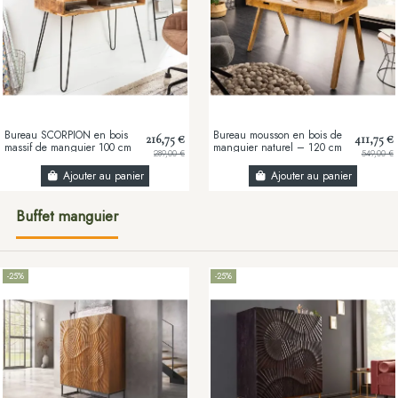
Bureau SCORPION en bois
Bureau mousson en bois de
216,75 €
411,75 €
massif de manguier 100 cm
manguier naturel – 120 cm
289,00 €
549,00 €
– Naturel
Ajouter au panier
Ajouter au panier
Buffet manguier
-25%
-25%