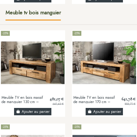
Meuble tv bois manguier
-25%
-25%
Meuble TV en bois massif
Meuble TV en bois massif
481,07 €
641,78 €
de manguier 130 cm –
de manguier 170 cm –
641,43 €
855,71 €
Meuble TV design
Meuble TV design
industriel avec 3 tiroirs
industriel avec 3 tiroirs
Ajouter au panier
Ajouter au panier
-25%
-25%