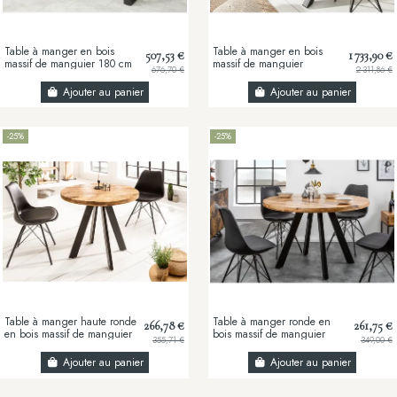
Table à manger en bois
Table à manger en bois
507,53 €
1 733,90 €
massif de manguier 180 cm
massif de manguier
676,70 €
2 311,86 €
– Table à manger design
160/200 cm – avec pieds
bois massif...
X en métal
Ajouter au panier
Ajouter au panier
-25%
-25%
Table à manger haute ronde
Table à manger ronde en
266,78 €
261,75 €
en bois massif de manguier
bois massif de manguier
355,71 €
349,00 €
80 cm – Table à manger
80/120 cm
design...
Ajouter au panier
Ajouter au panier