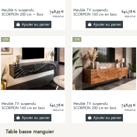
Meuble tv suspendu
Meuble TV suspendu
748,93 €
641,78 €
SCORPION 200 cm – Bois
SCORPION 160 cm en bois
998,57 €
855,71 €
massif de manguier noir,
massif de manguier brun –
design suspendu...
Design artisanal...
Ajouter au panier
Ajouter au panier
-25%
-25%
Meuble TV suspendu
Meuble TV suspendu
641,78 €
748,93 €
SCORPION 160 cm en bois
SCORPION 200 cm en bois
855,71 €
998,57 €
massif de manguier noir –
massif de manguier brun –
Design sculpté 3D...
Design artisanal...
Ajouter au panier
Ajouter au panier
Table basse manguier