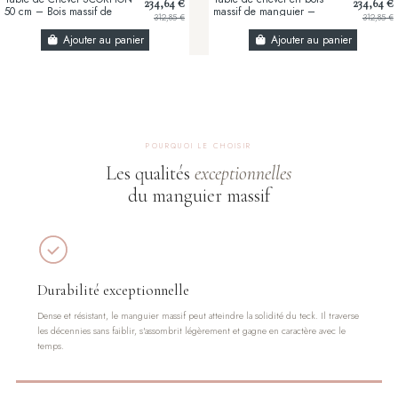
234,64 €
234,64 €
50 cm – Bois massif de
massif de manguier –
312,85 €
312,85 €
manguier noir avec façades
Design artisanal avec façade
sculptées 3D
3D sculptée
Ajouter au panier
Ajouter au panier
POURQUOI LE CHOISIR
Les qualités
exceptionnelles
du manguier massif
Durabilité exceptionnelle
Dense et résistant, le manguier massif peut atteindre la solidité du teck. Il traverse
les décennies sans faiblir, s'assombrit légèrement et gagne en caractère avec le
temps.