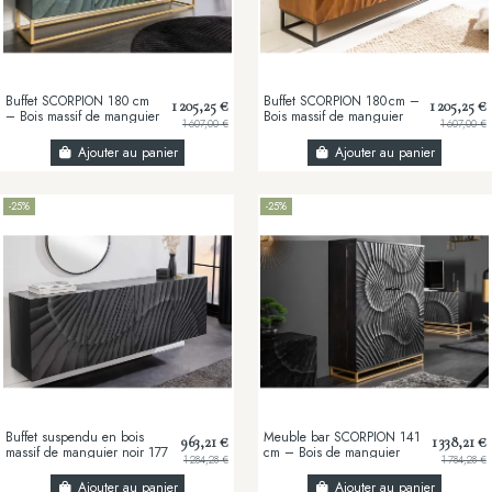
Buffet SCORPION 180 cm
Buffet SCORPION 180 cm –
1 205,25 €
1 205,25 €
– Bois massif de manguier
Bois massif de manguier
1 607,00 €
1 607,00 €
turquoise, détails dorés et
brun sculpté à la main,
façade 3D...
piètement noir
Ajouter au panier
Ajouter au panier
-25%
-25%
Buffet suspendu en bois
Meuble bar SCORPION 141
963,21 €
1 338,21 €
massif de manguier noir 177
cm – Bois de manguier
1 284,28 €
1 784,28 €
cm – Design artisanal
noir sculpté
sculpté à la...
Ajouter au panier
Ajouter au panier