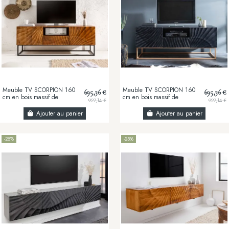
Meuble TV SCORPION 160
Meuble TV SCORPION 160
695,36 €
695,36 €
cm en bois massif de
cm en bois massif de
927,14 €
927,14 €
manguier – Meuble TV
manguier – Meuble TV
design sculpté 3D avec...
design sculpté 3D avec...
Ajouter au panier
Ajouter au panier
-25%
-25%