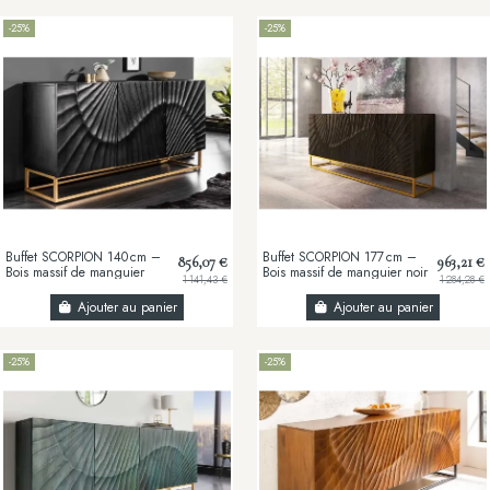
-25%
-25%
Buffet SCORPION 140 cm –
Buffet SCORPION 177 cm –
856,07 €
963,21 €
Bois massif de manguier
Bois massif de manguier noir
1 141,43 €
1 284,28 €
noir, sculpté à la main,
sculpté à la main, piètement
piètement doré
doré
Ajouter au panier
Ajouter au panier
-25%
-25%