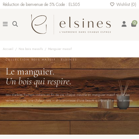
Réduction de bienvenue de 5% Code : ELS05
Wishlist (
0
)
0
Accueil
Nos bois massifs
Manguier massif
COLLECTION BOIS MASSIF · ELSINES
Le manguier.
Un bois qui respire.
Issu d'arbres fruitiers indiens en fin de vie, chaque meuble en manguier massif révèle des
veines uniques, une chaleur rare — et la promesse d'une beauté qui grandit avec les années.