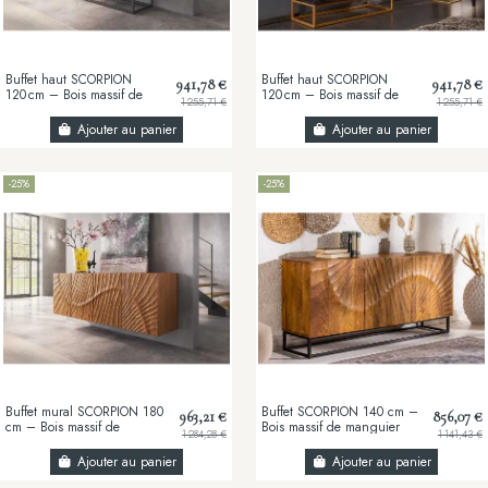
Buffet haut SCORPION
Buffet haut SCORPION
941,78 €
941,78 €
120 cm – Bois massif de
120 cm – Bois massif de
1 255,71 €
1 255,71 €
manguier brun sculpté à la
manguier noir sculpté à la
main, piètement...
main, piètement...
Ajouter au panier
Ajouter au panier
-25%
-25%
Buffet mural SCORPION 180
Buffet SCORPION 140 cm –
963,21 €
856,07 €
cm – Bois massif de
Bois massif de manguier
1 284,28 €
1 141,43 €
manguier brun, façade 3D
brun, piètement métal noir,
sculptée à la main
façades...
Ajouter au panier
Ajouter au panier