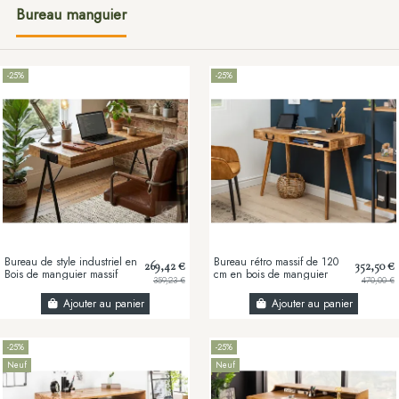
Bureau manguier
-25%
-25%
Bureau de style industriel en
Bureau rétro massif de 120
269,42 €
352,50 €
Bois de manguier massif
cm en bois de manguier
359,23 €
470,00 €
118 x 50 x 75 cm
avec tiroir
Ajouter au panier
Ajouter au panier
-25%
-25%
Neuf
Neuf