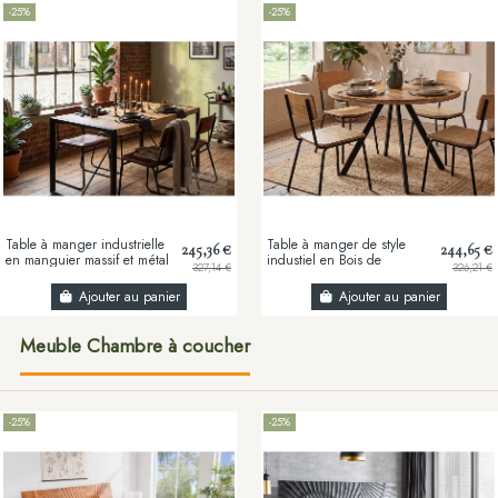
-25%
-25%
Table à manger industrielle
Table à manger de style
245,36 €
244,65 €
en manguier massif et métal
industiel en Bois de
327,14 €
326,21 €
noir – 140, 160 ou 180 cm
manguier massif 110x75 cm
Ajouter au panier
Ajouter au panier
Meuble Chambre à coucher
-25%
-25%