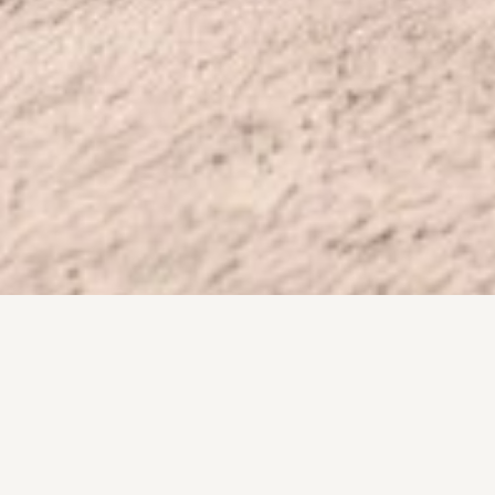
+2400
RÉFÉRENCES DISPONIBLES
Notre catalogue
Des meubles pour
chaque pièce