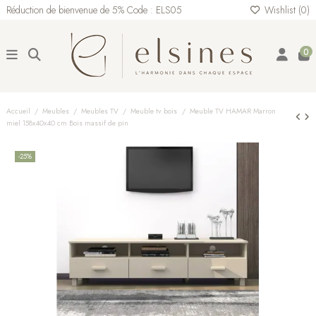
Réduction de bienvenue de 5% Code : ELS05
Wishlist (
0
)
0
Accueil
Meubles
Meubles TV
Meuble tv bois
Meuble TV HAMAR Marron
miel 158x40x40 cm Bois massif de pin
-25%