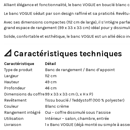
Alliant élégance et fonctionnalité, le banc VOGUE en bouclé blanc c
Le banc VOGUE séduit par son design raffiné et sa praticité. Revêtu 
Avec ses dimensions compactes (112 cm de large), il s’intègre parfa
grand espace de rangement (99 x 33 x 33 cm) idéal pour y dissimule
Solide, confortable et esthétique, le banc VOGUE est un allié déco 
📐 Caractéristiques techniques
Caractéristique
Détail
Type de produit
Banc de rangement / Banc d’appoint
Largeur
112 cm
Hauteur
49 cm
Profondeur
46 cm
Dimensions du coffre
99 x 33 x 33 cm (L x H x P)
Revêtement
Tissu bouclé / Teddystoff (100 % polyester)
Couleur
Blanc crème
Rangement intégré
Oui – coffre dissimulé sous l’assise
Utilisation
Intérieur – salon, chambre, entrée
Livraison
1 x Banc VOGUE (déjà monté ou simple à asse