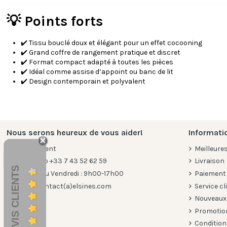
💡 Points forts
✔️ Tissu bouclé doux et élégant pour un effet cocooning
✔️ Grand coffre de rangement pratique et discret
✔️ Format compact adapté à toutes les pièces
✔️ Idéal comme assise d’appoint ou banc de lit
✔️ Design contemporain et polyvalent
Nous serons heureux de vous aider!
Informati
Service client
Meilleure
WhatsApp +33 7 43 52 62 59
Livraison
AVIS CLIENTS
Du lundi au Vendredi : 9h00-17h00
Paiement
E-mail: contact(a)elsines.com
Service cl
Nouveaux
Promotio
Conditions