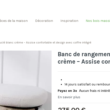
èces de la maison
Décoration
Inspiration
Nos bois massi
lé blanc crème – Assise confortable et design avec coffre intégré
Banc de rangement
crème – Assise con
14 jours satisfait ou rembou
Payez en 3x
Aucun frais ni intér
En savoir plus
275,00 €