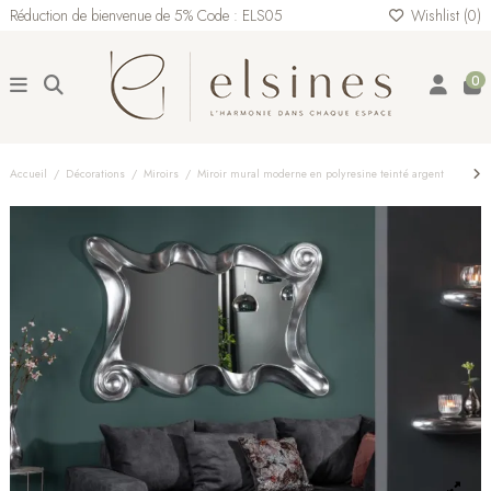
Réduction de bienvenue de 5% Code : ELS05
Wishlist (
0
)
0
Accueil
Décorations
Miroirs
Miroir mural moderne en polyresine teinté argent