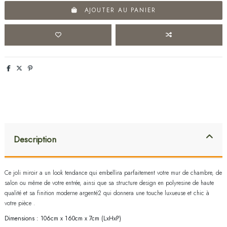
AJOUTER AU PANIER
Description
Ce joli miroir a
un look tendance qui embellira parfaitement votre mur de chambre, de
salon ou même de votre entrée, ainsi que sa structure design en polyresine de haute
qualité et sa finition moderne argenté2 qui donnera une touche luxueuse et chic à
votre pièce .
Dimensions : 106cm x 160cm x 7cm (LxHxP)