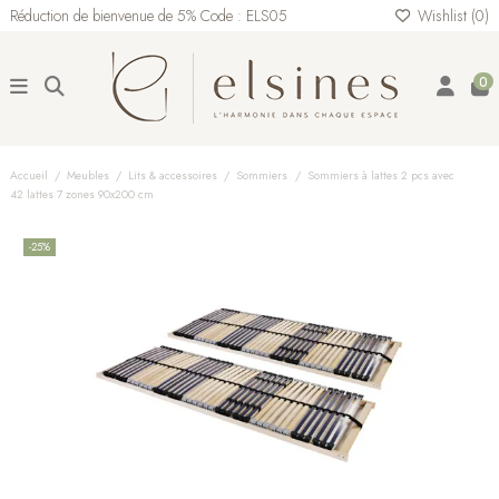
Réduction de bienvenue de 5% Code : ELS05
Wishlist (
0
)
0
Accueil
Meubles
Lits & accessoires
Sommiers
Sommiers à lattes 2 pcs avec
42 lattes 7 zones 90x200 cm
-25%