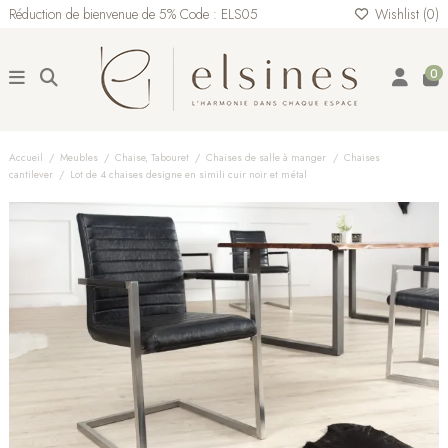
Réduction de bienvenue de 5% Code : ELS05
Wishlist (
0
)
0
Accueil
Meubles
Chaise, Tabouret
Chaises de salle à manger
Chaises
cantilever
Lot de 4 chaises designe en simili cuir noir et métal