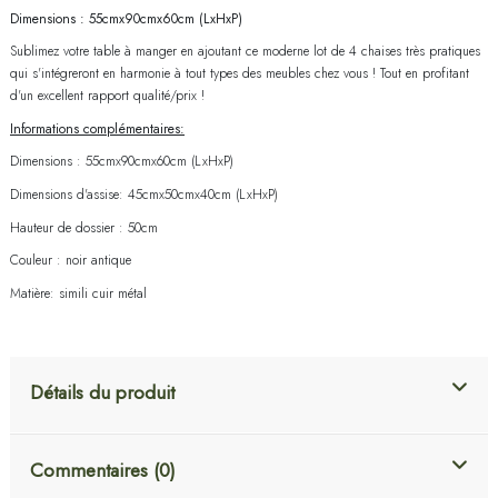
Dimensions : 55cmx90cmx60cm (LxHxP)
Sublimez votre table à manger en ajoutant ce moderne lot de 4 chaises très pratiques
qui s'intégreront en harmonie à tout types des meubles chez vous ! Tout en profitant
d'un excellent rapport qualité/prix !
Informations complémentaires:
Dimensions : 55cmx90cmx60cm (LxHxP)
Dimensions d'assise: 45cmx50cmx40cm (LxHxP)
Hauteur de dossier : 50cm
Couleur : noir antique
Matière: simili cuir métal
Détails du produit
Commentaires (0)