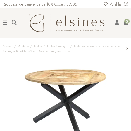
Réduction de bienvenue de 10% Code : ELS05
Wishlist (
0
)
0
Accueil
Meubles
Tables
Tables à manger
Table ronde, ovale
Table de salle
à manger Rond 120x76 cm Bois de manguier massif