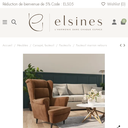
Réduction de bienvenue de 5% Code : ELS05
Wishlist (
0
)
0
Accueil
Meubles
Canapé, fauteuil
Fauteuils
Fauteuil marron velours