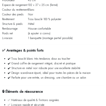
Profondeur
43 cm
Espace de rangement
102 x 37 x 25 cm (fermé)
Couleur du revêtement
Blanc
Couleur des pieds
Noir
Revêtement
Tissu bouclé 100 % polyester
Structure & pieds
Métal
Rembourrage
Mousse confortable
Poids net
(à ajouter si connu)
Livraison
1 banquette (montage partiel possible)
✅
Avantages & points forts
✔️ Tissu bouclé blanc très tendance, doux au toucher
✔️ Grand coffre de rangement intégré, discret et pratique
✔️ Structure en métal noir robuste pour une excellente stabilité
✔️ Design scandinave épuré, idéal pour toutes les pièces de la maison
✔️ Parfaite pour une entrée, un dressing, une chambre ou un salon
🔒
Éléments de réassurance
✅ Matériaux de qualité & finitions soignées
✅ Livraison rapide et sécurisée