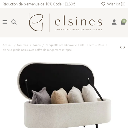
Réduction de bienvenue de 10% Code : ELS05
Wishlist (
0
)
0
Accueil
Meubles
Bancs
Banquette scandinave VOGUE 110 cm – Bouclé
blanc & pieds noirs avec coffre de rangement intégré