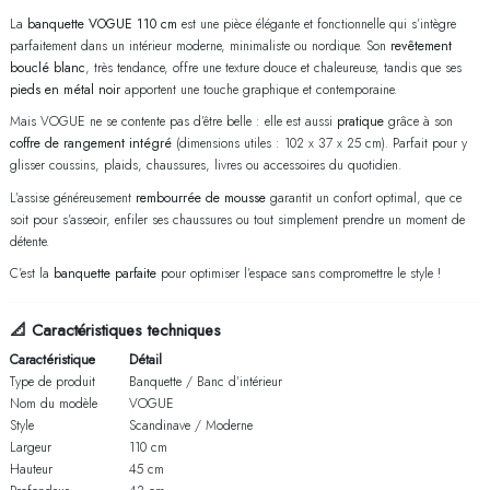
La
banquette VOGUE 110 cm
est une pièce élégante et fonctionnelle qui s’intègre
parfaitement dans un intérieur moderne, minimaliste ou nordique. Son
revêtement
bouclé blanc
, très tendance, offre une texture douce et chaleureuse, tandis que ses
pieds en métal noir
apportent une touche graphique et contemporaine.
Mais VOGUE ne se contente pas d’être belle : elle est aussi
pratique
grâce à son
coffre de rangement intégré
(dimensions utiles : 102 x 37 x 25 cm). Parfait pour y
glisser coussins, plaids, chaussures, livres ou accessoires du quotidien.
L’assise généreusement
rembourrée de mousse
garantit un confort optimal, que ce
soit pour s’asseoir, enfiler ses chaussures ou tout simplement prendre un moment de
détente.
C’est la
banquette parfaite
pour optimiser l’espace sans compromettre le style !
📐
Caractéristiques techniques
Caractéristique
Détail
Type de produit
Banquette / Banc d’intérieur
Nom du modèle
VOGUE
Style
Scandinave / Moderne
Largeur
110 cm
Hauteur
45 cm