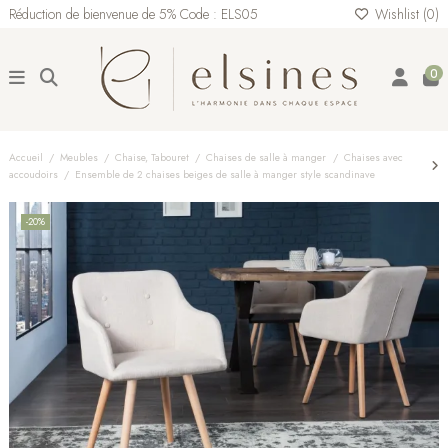
Réduction de bienvenue de 5% Code : ELS05
Wishlist (
0
)
0
Accueil
Meubles
Chaise, Tabouret
Chaises de salle à manger
Chaises avec
accoudoirs
Ensemble de 2 chaises beiges de salle à manger style scandinave
-20%