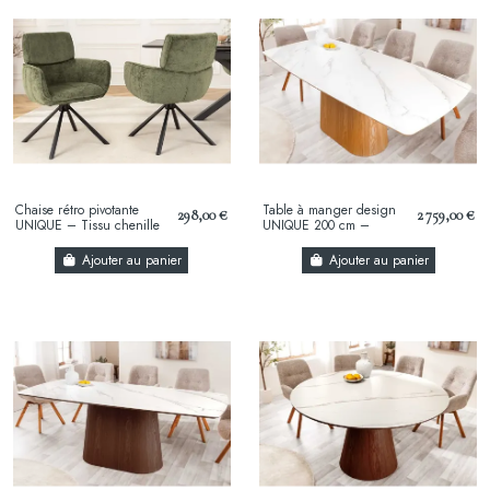
Chaise rétro pivotante
Table à manger design
298,00 €
2 759,00 €
UNIQUE – Tissu chenille
UNIQUE 200 cm –
vert avec accoudoirs &
Plateau en céramique
pieds en métal noir
blanc effet marbre &
Ajouter au panier
Ajouter au panier
pied...