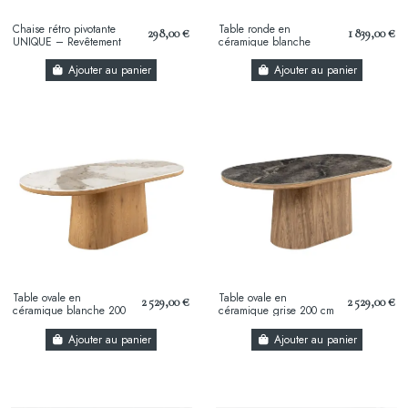
Chaise rétro pivotante
Table ronde en
298,00 €
1 839,00 €
UNIQUE – Revêtement
céramique blanche
chenille champagne
UNIQUE 120 cm –
beige & pieds métal
Design marbre & pied
Ajouter au panier
Ajouter au panier
noir...
colonne élégant
Table ovale en
Table ovale en
2 529,00 €
2 529,00 €
céramique blanche 200
céramique grise 200 cm
cm – Design marbre &
– Design marbre & pied
pied colonne en chêne
colonne en noyer
Ajouter au panier
Ajouter au panier