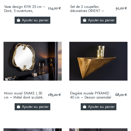
Vase design KIYA 25 cm –
Set de 2 coupelles
114,00 €
91,00 €
Doré, 5 ouvertures,
décoratives ORIENT –
fabrication artisanale en
Métal doré 45 cm & 36 cm,
métal aluminium
finition martelée...
Ajouter au panier
Ajouter au panier
Miroir mural SNAKE L 50
Étagère murale PYRAMID
183,00 €
68,00 €
cm – Métal doré sculpté,
40 cm – Design pyramidal
design serpent, finition
doré antique en métal,
artisanale
finition...
Ajouter au panier
Ajouter au panier