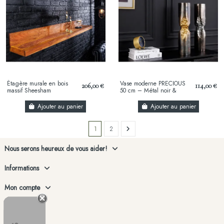
Étagère murale en bois
Vase moderne PRECIOUS
206,00 €
114,00 €
massif Sheesham
50 cm – Métal noir &
(Palissandre) naturel 140
argent, design martelé, 2-
cm – étagère design...
en-1 vase & bougeoir
Ajouter au panier
Ajouter au panier
1
2
Nous serons heureux de vous aider!
Informations
Mon compte