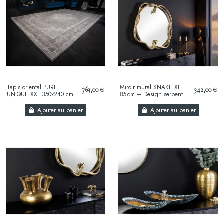
Tapis oriental PURE
Miroir mural SNAKE XL
763,00 €
342,00 €
UNIQUE XXL 350x240 cm
85 cm – Design serpent
– Coton gris antique avec
doré en métal sculpté,
motifs géométriques...
style luxueux et...
Ajouter au panier
Ajouter au panier