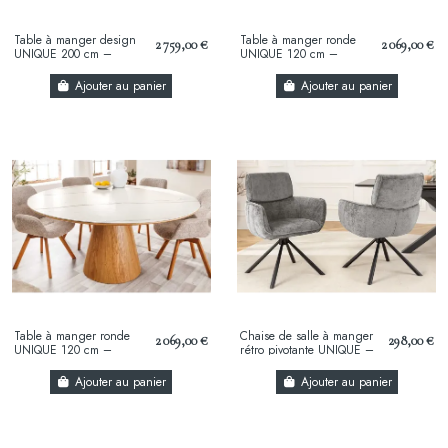
Table à manger design
Table à manger ronde
2 759,00 €
2 069,00 €
UNIQUE 200 cm –
UNIQUE 120 cm –
Plateau céramique blanc
Plateau céramique blanc
effet marbre & pied...
effet marbre & pied...
Ajouter au panier
Ajouter au panier
Table à manger ronde
Chaise de salle à manger
2 069,00 €
298,00 €
UNIQUE 120 cm –
rétro pivotante UNIQUE –
Plateau céramique blanc
Chenille grise & piètement
effet marbre & pied...
métal noir...
Ajouter au panier
Ajouter au panier