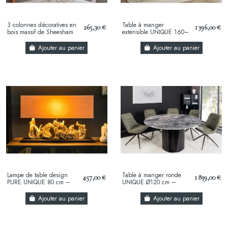
3 colonnes décoratives en
Table à manger
265,30 €
1 396,00 €
bois massif de Sheesham
extensible UNIQUE 160–
(Palissandre) naturel –
200 cm – Chêne naturel
colonnes...
avec pied central au
Ajouter au panier
Ajouter au panier
design...
Lampe de table design
Table à manger ronde
457,00 €
1 839,00 €
PURE UNIQUE 80 cm –
UNIQUE Ø120 cm –
Bois flotté naturel et abat-
Plateau en céramique
jour en lin beige
noire effet marbre &
Ajouter au panier
Ajouter au panier
pied...