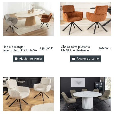
Table à manger
Chaise rétro pivotante
1 396,00 €
298,00 €
extensible UNIQUE 160–
UNIQUE – Revêtement
200 cm – Plateau en
chenille rouille/brun &
céramique travertin &
pieds métal noir...
Ajouter au panier
Ajouter au panier
pied...